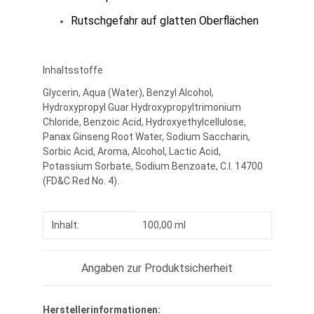
Rutschgefahr auf glatten Oberflächen
Inhaltsstoffe
Glycerin, Aqua (Water), Benzyl Alcohol,
Hydroxypropyl Guar Hydroxypropyltrimonium
Chloride, Benzoic Acid, Hydroxyethylcellulose,
Panax Ginseng Root Water, Sodium Saccharin,
Sorbic Acid, Aroma, Alcohol, Lactic Acid,
Potassium Sorbate, Sodium Benzoate, C.I. 14700
(FD&C Red No. 4).
Produkteigenschaft
Wert
Inhalt:
100,00 ml
Angaben zur Produktsicherheit
Herstellerinformationen: