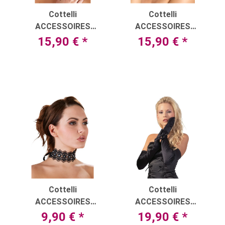
Cottelli
Cottelli
ACCESSOIRES
ACCESSOIRES
Halsband mit
Halsband mit
15,90 €
*
15,90 €
*
Ketten/Karabinerverschluss
unzähligen
Strasssteinchen
Cottelli
Cottelli
ACCESSOIRES
ACCESSOIRES
Halsband mit weißen
Handschuhe aus
9,90 €
*
19,90 €
*