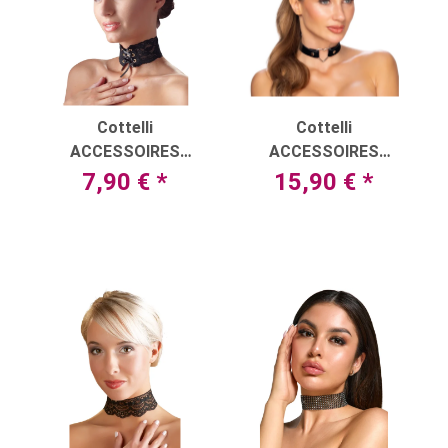
Cottelli
Cottelli
ACCESSOIRES
ACCESSOIRES
Halsband aus
Halsband in Mattoptik
7,90 €
*
15,90 €
*
schwarzem
Spitzenband