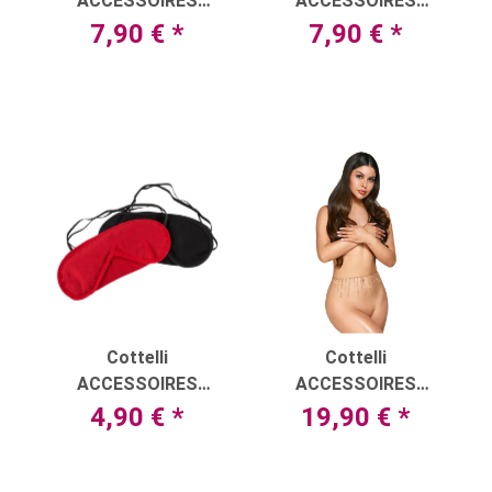
ACCESSOIRES
ACCESSOIRES
Augenmaske mit
Augenmaske mit
7,90 €
*
7,90 €
*
filigraner Stickerei
filigraner Stickerei
Cottelli
Cottelli
ACCESSOIRES
ACCESSOIRES
Augenmasken-Set
Bauchkette mit
4,90 €
*
19,90 €
*
rot/schwarz
swingenden
Strasskettchen