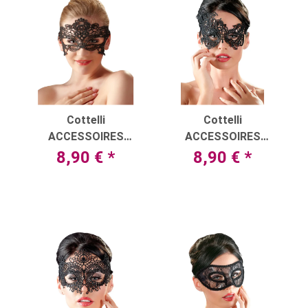
Cottelli
Cottelli
ACCESSOIRES
ACCESSOIRES
Augenmaske mit
Augenmaske aus
8,90 €
*
8,90 €
*
aufwendigen
asymmetrischer
Stickereien
Stickerei