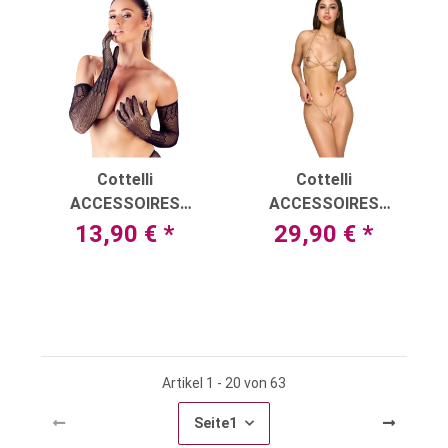
Cottelli
Cottelli
ACCESSOIRES
ACCESSOIRES
Handschuhe mit
Ketten-Set mit BH
13,90 €
*
29,90 €
*
eingewebten Mustern
und String
Artikel 1 - 20 von 63
Seite
1