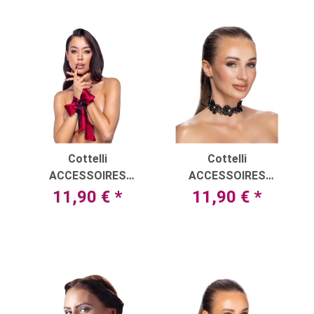
Cottelli
Cottelli
ACCESSOIRES
ACCESSOIRES
Bondage-Schal
Halsband aus
11,90 €
*
11,90 €
*
filigraner Stickerei