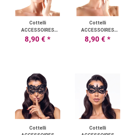
Cottelli
Cottelli
ACCESSOIRES
ACCESSOIRES
Augenmaske mit
Augenmaske mit
8,90 €
*
8,90 €
*
aufwändig
feiner Spitze
gearbeiteter
überzogen
Stickerei
Cottelli
Cottelli