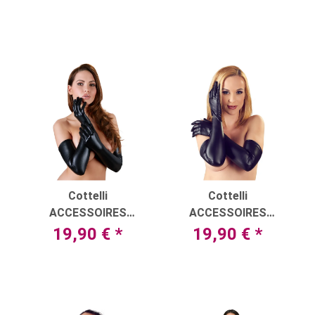
Perlen
Stretchsatin
Cottelli
Cottelli
ACCESSOIRES
ACCESSOIRES
Handschuhe
Handschuhe im edlen
19,90 €
*
19,90 €
*
extralang
Mattlook