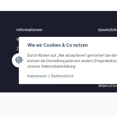
Informationen
Gesetzlich
Wir über uns
Datenschu
Wie wir Cookies & Co nutzen
Zahlungsmöglichkeiten
AGB
Durch Klicken auf „Alle akzeptieren“ gestatten Sie d
Versandinformationen
Sitemap
können die Einstellung jederzeit ändern (Fingerabdruck
unserer
Datenschutzerklärung
.
Impressu
Impressum
|
Datenschutz
Batteriege
Widerrufsr
Vertrag widerrufen
* Alle Preise inkl. gesetzlicher USt., zzgl.
Versand