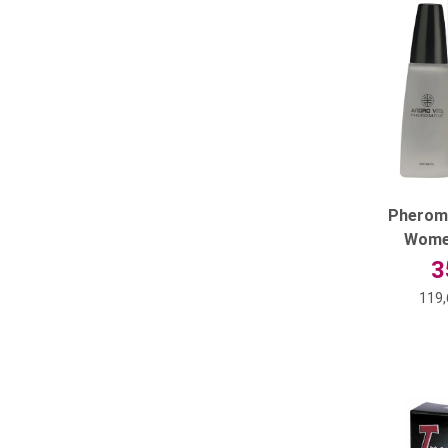
Pherom
Women
3
119,