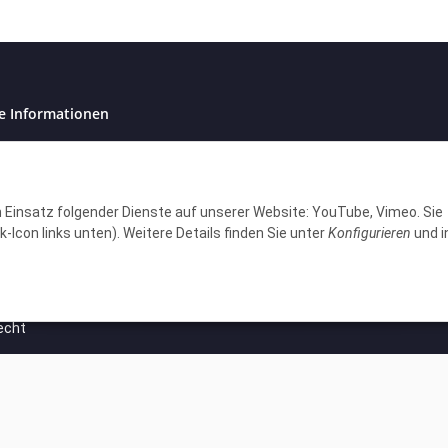
e Informationen
tz
en Einsatz folgender Dienste auf unserer Website: YouTube, Vimeo. Sie
-Icon links unten). Weitere Details finden Sie unter
Konfigurieren
und i
m
setzhinweise
echt