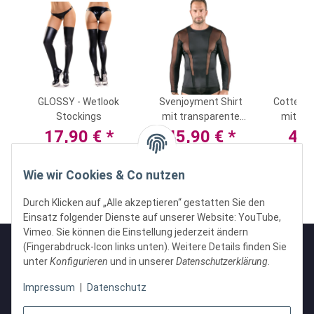
p
GLOSSY - Wetlook
Svenjoyment Shirt
Cottelli 
Stockings
mit transparente
mit Cli
Netz-Einsätzen
17,90 €
*
45,90 €
*
45
Wie wir Cookies & Co nutzen
Durch Klicken auf „Alle akzeptieren“ gestatten Sie den
Einsatz folgender Dienste auf unserer Website: YouTube,
Vimeo. Sie können die Einstellung jederzeit ändern
(Fingerabdruck-Icon links unten). Weitere Details finden Sie
unter
Konfigurieren
und in unserer
Datenschutzerklärung
.
Informationen
Impressum
|
Datenschutz
Gesetzliche Informationen