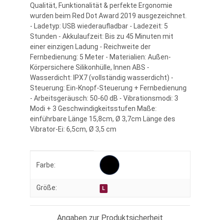
Qualität, Funktionalität & perfekte Ergonomie
wurden beim Red Dot Award 2019 ausgezeichnet.
- Ladetyp: USB wiederaufladbar - Ladezeit: 5
Stunden - Akkulaufzeit: Bis zu 45 Minuten mit
einer einzigen Ladung - Reichweite der
Fernbedienung: 5 Meter - Materialien: Außen-
Körpersichere Silikonhülle, Innen ABS -
Wasserdicht: IPX7 (vollständig wasserdicht) -
Steuerung: Ein-Knopf-Steuerung + Fernbedienung
- Arbeitsgeräusch: 50-60 dB - Vibrationsmodi: 3
Modi + 3 Geschwindigkeitsstufen Maße:
einführbare Länge 15,8cm, Ø 3,7cm Länge des
Vibrator-Ei: 6,5cm, Ø 3,5 cm
Produkteigenschaft
Wert
Farbe:
Größe:
L
Angaben zur Produktsicherheit