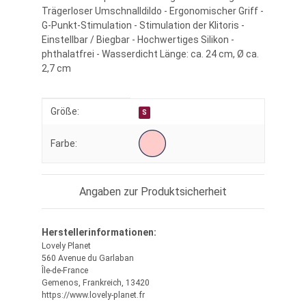
Trägerloser Umschnalldildo - Ergonomischer Griff -
G-Punkt-Stimulation - Stimulation der Klitoris -
Einstellbar / Biegbar - Hochwertiges Silikon -
phthalatfrei - Wasserdicht Länge: ca. 24 cm, Ø ca.
2,7 cm
Produkteigenschaft
Wert
Größe:
S
Farbe:
Angaben zur Produktsicherheit
Herstellerinformationen:
Lovely Planet
560 Avenue du Garlaban
Île-de-France
Gemenos, Frankreich, 13420
https://www.lovely-planet.fr