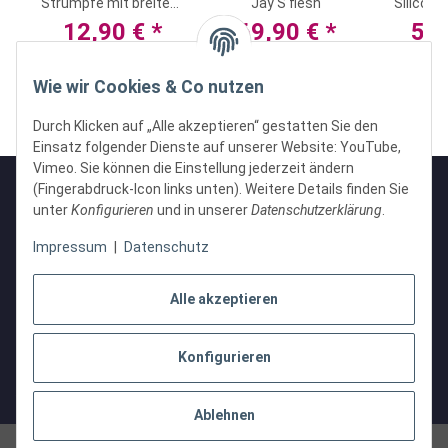
Strümpfe mit breitem
Jay S flesh
Silicone
Spitzen-Abschluss
Dildo S
12,90 €
*
69,90 €
*
53
Wie wir Cookies & Co nutzen
Durch Klicken auf „Alle akzeptieren“ gestatten Sie den
Einsatz folgender Dienste auf unserer Website: YouTube,
Vimeo. Sie können die Einstellung jederzeit ändern
(Fingerabdruck-Icon links unten). Weitere Details finden Sie
unter
Konfigurieren
und in unserer
Datenschutzerklärung
.
Informationen
Impressum
|
Datenschutz
Gesetzliche Informationen
Alle akzeptieren
Konfigurieren
Vertrag widerrufen
* Alle Preise inkl. gesetzlicher USt., zzgl.
Versand
Ablehnen