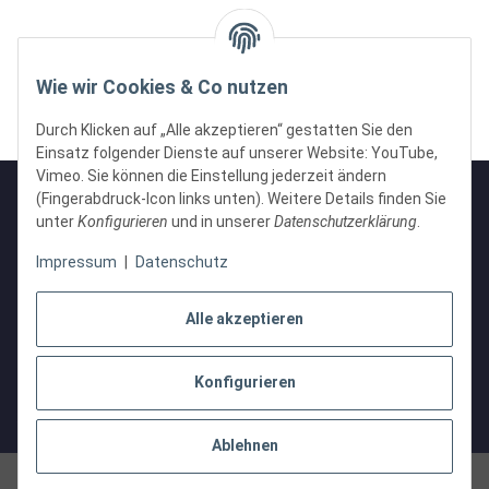
Wie wir Cookies & Co nutzen
Durch Klicken auf „Alle akzeptieren“ gestatten Sie den
Einsatz folgender Dienste auf unserer Website: YouTube,
Vimeo. Sie können die Einstellung jederzeit ändern
(Fingerabdruck-Icon links unten). Weitere Details finden Sie
unter
Konfigurieren
und in unserer
Datenschutzerklärung
.
Informationen
Impressum
|
Datenschutz
Gesetzliche Informationen
Alle akzeptieren
Konfigurieren
Vertrag widerrufen
* Alle Preise inkl. gesetzlicher USt., zzgl.
Versand
Ablehnen
© H2O GmbH