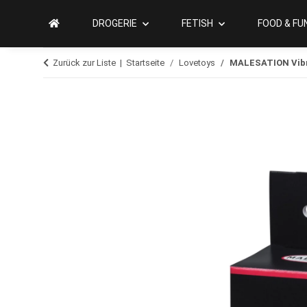
DROGERIE
FETISH
FOOD & FU
Zurück zur Liste
Startseite
Lovetoys
MALESATION Vibr