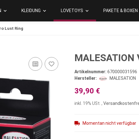
N
KLEIDUNG
LOVETOYS
PAKETE & BOXEN
o Lust Ring
MALESATION V
Artikelnummer:
670000031596
Hersteller:
MALESATION
39,90 €
inkl. 19% USt. ,
Versandkostenfre
Momentan nicht verfügbar