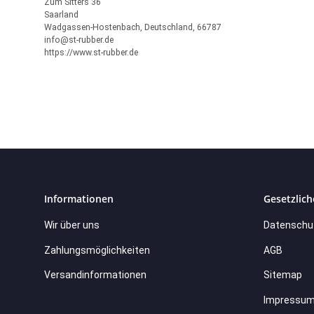
Zum Sitters 36
Saarland
Wadgassen-Hostenbach, Deutschland, 66787
info@st-rubber.de
https://www.st-rubber.de
Informationen
Gesetzlich
Wir über uns
Datenschu
Zahlungsmöglichkeiten
AGB
Versandinformationen
Sitemap
Impressu