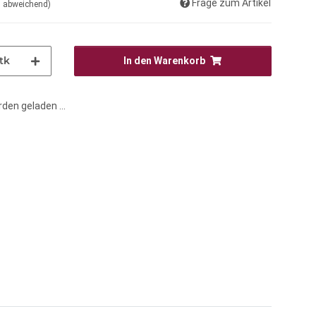
Frage zum Artikel
d abweichend)
tk
In den Warenkorb
en geladen ...