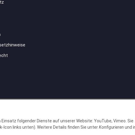
tz
m
setzhinweise
echt
© H2O GmbH
en Einsatz folgender Dienste auf unserer Website: YouTube, Vimeo. Sie
-Icon links unten). Weitere Details finden Sie unter
Konfigurieren
und i