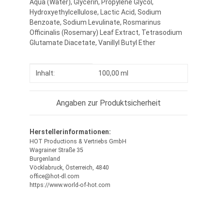
Aqua (Water), Glycerin, Propylene Glycol,
Hydroxyethylcellulose, Lactic Acid, Sodium
Benzoate, Sodium Levulinate, Rosmarinus
Officinalis (Rosemary) Leaf Extract, Tetrasodium
Glutamate Diacetate, Vanillyl Butyl Ether
Produkteigenschaft
Wert
Inhalt:
100,00 ml
Angaben zur Produktsicherheit
Herstellerinformationen:
HOT Productions & Vertriebs GmbH
Wagrainer Straße 35
Burgenland
Vöcklabruck, Österreich, 4840
office@hot-dl.com
https://www.world-of-hot.com