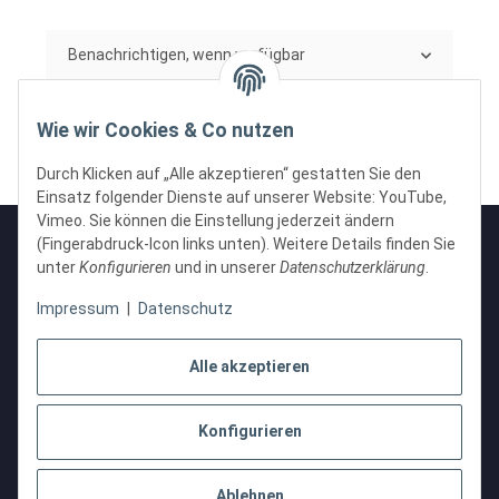
Benachrichtigen, wenn verfügbar
Wie wir Cookies & Co nutzen
Durch Klicken auf „Alle akzeptieren“ gestatten Sie den
Einsatz folgender Dienste auf unserer Website: YouTube,
Vimeo. Sie können die Einstellung jederzeit ändern
(Fingerabdruck-Icon links unten). Weitere Details finden Sie
unter
Konfigurieren
und in unserer
Datenschutzerklärung
.
Informationen
Impressum
|
Datenschutz
Gesetzliche Informationen
Alle akzeptieren
Konfigurieren
Vertrag widerrufen
* Alle Preise inkl. gesetzlicher USt., zzgl.
Versand
Ablehnen