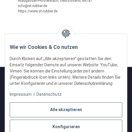
Wadgassen-Hostenbach, Deutschland, 66787
info@st-rubber.de
https://www.st-rubber.de
Wie wir Cookies & Co nutzen
Durch Klicken auf „Alle akzeptieren“ gestatten Sie den
Einsatz folgender Dienste auf unserer Website: YouTube,
Vimeo. Sie können die Einstellung jederzeit ändern
(Fingerabdruck-Icon links unten). Weitere Details finden Sie
unter
Konfigurieren
und in unserer
Datenschutzerklärung
.
Informationen
Impressum
|
Datenschutz
Gesetzliche Informationen
Alle akzeptieren
Konfigurieren
Vertrag widerrufen