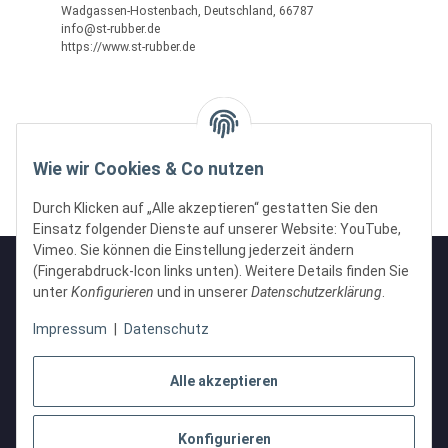
Wadgassen-Hostenbach, Deutschland, 66787
info@st-rubber.de
https://www.st-rubber.de
Wie wir Cookies & Co nutzen
Durch Klicken auf „Alle akzeptieren“ gestatten Sie den
Einsatz folgender Dienste auf unserer Website: YouTube,
Vimeo. Sie können die Einstellung jederzeit ändern
(Fingerabdruck-Icon links unten). Weitere Details finden Sie
unter
Konfigurieren
und in unserer
Datenschutzerklärung
.
Informationen
Impressum
|
Datenschutz
Gesetzliche Informationen
Alle akzeptieren
Konfigurieren
Vertrag widerrufen